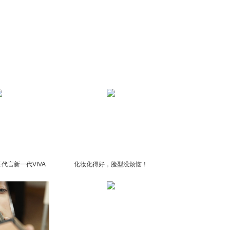
的哈。
DE代言新一代VIVA
化妆化得好，脸型没烦恼！
M唇膏