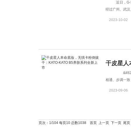
近日，G-
硬赛事圆
经过广州、武汉
海，他们肆意
2023-10-02
干皮星人
&#820
KATO-
相通、步调一致
谓的“不完美”
2023-09-06
页次：1/104 每页10 总数1038 首页 上一页
下一页
尾页