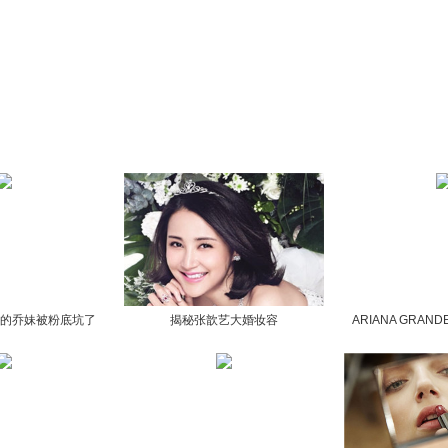
行改善
错的乔妹被粉底坑了
揭秘张歆艺大婚妆容
ARIANA GRAN
GLA