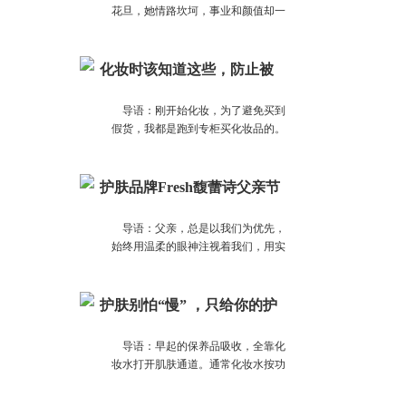
花旦，她情路坎坷，事业和颜值却一
路飙升，郑爽可是收服了不少男神欧
巴，知道她男神缘为什么这么好吗？
心机全在妆容里，郑爽手把手教你学
化妆时该知道这些，防止被
化妆，一起和她一样变得温婉动人吧
专柜忽悠！ ​
~
导语：刚开始化妆，为了避免买到
假货，我都是跑到专柜买化妆品的。
一个时尚的专柜小姐，掏出珍贵的一
小盒粉底液，惜粉如金地挤出几滴，
手法轻柔地点在脸上，涂了一层又一
护肤品牌Fresh馥蕾诗父亲节
层，拿出一瓶又一瓶。每一瓶都要搭
礼遇清爽推荐
配着使用，用这一瓶之前一定要用点
导语：父亲，总是以我们为优先，
那一瓶，这一瓶之后还可以用点另一
始终用温柔的眼神注视着我们，用实
瓶
际行动关怀着我们，却忽略了自身的
点点滴滴。父亲节将至，Fresh馥蕾
诗为父亲们献上简约清爽的护肤臻
护肤别怕“慢” ，只给你的护
礼，让他在家亦能拥有放松身心的片
肤秘籍！
刻小憩，尽享舒悦时光。
导语：早起的保养品吸收，全靠化
妆水打开肌肤通道。通常化妆水按功
能和品牌不同，使用方法各有不同，
有用手掌按压将营养压进皮肤的，也