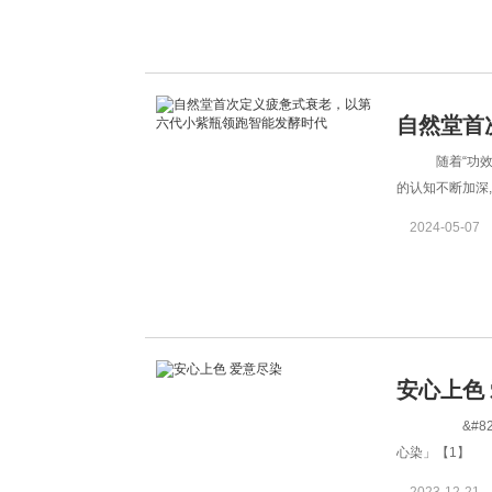
自然堂首
随着“功效
领跑智能
的认知不断加深
为微生态
2024-05-07
安心上色
&#820
心染」【1】 
吕RYO重磅推