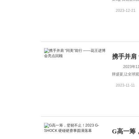
市!采用亚洲专
2023-12-21
验。 MOR
携手并肩
2023年
顾
牌盛宴,让全球观
集团展馆圆满
2023-11-11
G高一筹，