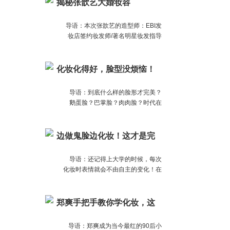
年研究，超过400次试验，研发出
揭秘张歆艺大婚妆容
「恒久显色科技」与「漆面塑形科
技」，让睫毛膏不再只有黑色
导语：本次张歆艺的造型师：EBI发
妆店签约妆发师/著名明星妆发指导
刘禹辛也是帮她打造出了不同于往日
霸气形象的婉约妆容，变身小公主嫁
给了十三爷。
化妆化得好，脸型没烦恼！
导语：到底什么样的脸形才完美？
鹅蛋脸？巴掌脸？肉肉脸？时代在
变，审美在变，完美脸型的标准也一
直在变。就连检验完美脸型的方法都
隔三岔五在变。
边做鬼脸边化妆！这才是完
美妆容的关键！
导语：还记得上大学的时候，每次
化妆时表情就会不由自主的变化！在
我亲（坑）爱（货）的舍友眼里我却
是这样的！活生生的一个帕金森晚期
患者！
郑爽手把手教你学化妆，这
妆容火了！
导语：郑爽成为当今最红的90后小