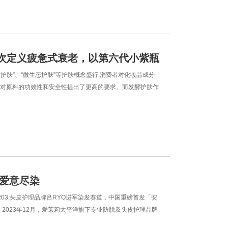
次定义疲惫式衰老，以第六代小紫瓶
护肤”、“微生态护肤”等护肤概念盛行,消费者对化妆品成分
发酵时代
,对原料的功效性和安全性提出了更高的要求。而发酵护肤作
 爱意尽染
3;头皮护理品牌吕RYO进军染发赛道，中国重磅首发「安
2023年12月，爱茉莉太平洋旗下专业防脱及头皮护理品牌
出染发新品——吕姿染漾发遮白染发霜。吕品牌自创立以来对