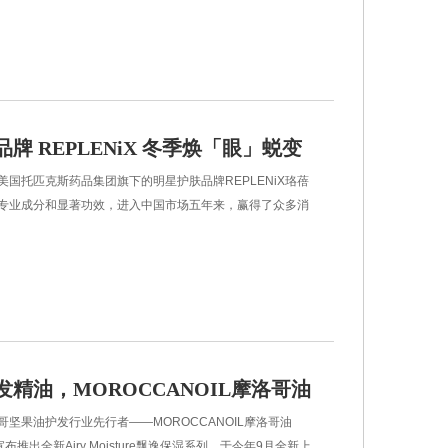
牌 REPLENiX 冬季焕「眼」蜕变
匹克斯药品集团旗下的明星护肤品牌REPLENiX珞蓓
专业成分和显著功效，进入中国市场五年来，赢得了众多消
。REPLENiX 珞蓓诗把原本供院线使用的产品开放给广大
对不同肌
精油，MOROCCANOIL摩洛哥油
油护发行业先行者——MOROCCANOIL摩洛哥油
洗护系列
式宣布推出全新Airy Moisture飘逸保湿系列，于今年9月全新上