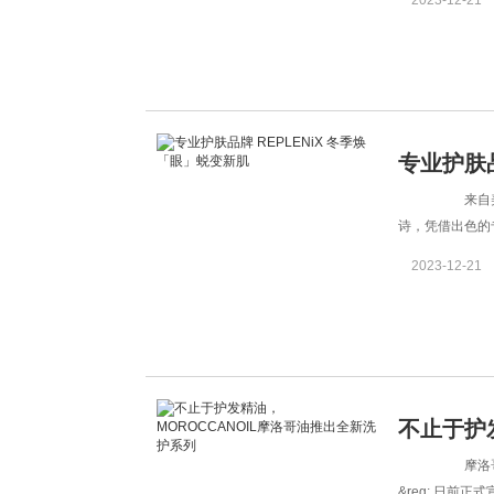
2023-12-21
头皮和
专业护肤品
来自美国托
新肌
诗，凭借出色的
费者的认可与信赖
2023-12-21
消费者，针
不止于护发
摩洛哥坚果
推出全新
&reg; 日前正