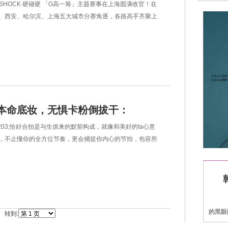
SHOCK 硬碰硬 「G高一筹」主题赛事在上海圆满收官！在
满落幕
惯。·
、西安、哈尔滨、上海五大城市分赛角逐，各路高手齐聚上
挥洒汗水，用精彩纷呈的表现再次定义
本命底妆，无惧卡粉倒拔干：
3;恰好合拍是与生俱来的默契构成，就像和美好的ta心意
KATO B5养肤系列全新上市
，不止懂你的全方位节奏，更会捕捉你内心的节拍，包容所
，用心构建专属“完美搭配”。一款量肤定制、恰好&ldqu
导
的黑眼
转到:
头等问