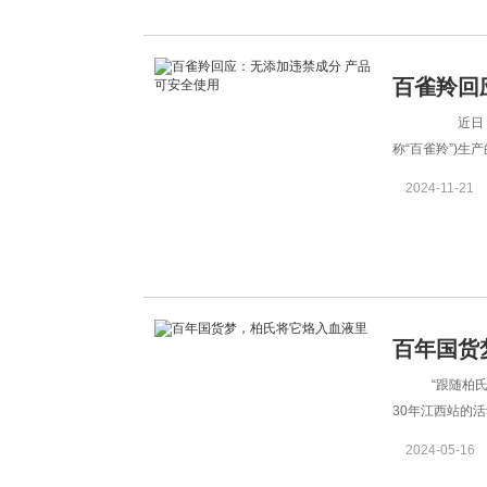
百雀羚回
近日，网
用
称“百雀羚”)
百雀羚于202
2024-11-21
百年国货
“跟随柏氏,
30年江西站的活
护肤品,让世
2024-05-16