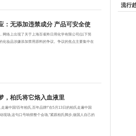
流行
应：无添加违禁成分 产品可安全使
络上出现了关于上海百雀羚日用化学有限公司(以下简
生产的化妆品涉嫌添加禁用原料的争议。争议的焦点主要集中在
1年生产的一款
梦，柏氏将它烙入血液里
走遍中国!百年柏氏,百年品牌!”在5月13日的柏氏走遍中国
动现场,这句口号响彻整个会场,“紧跟柏氏脚步,做国人自己的
界