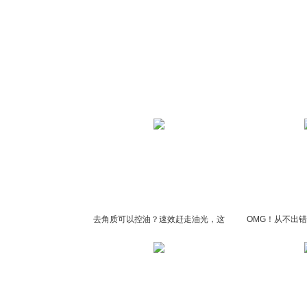
去角质可以控油？速效赶走油光，这
OMG！从不出
一招足够！