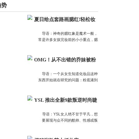
趋势
夏日给点套路画腮红!轻松妆
出好人缘
导语：神奇的腮红象是魔术一般，
常是许多女孩完妆前的小小重点，腮
红的位置、形状、颜色都可以影响整
个妆容给人的感觉，不仅可以增加好
气色，调整妆容肤色、伪装逆龄的效
OMG！从不出错的乔妹被粉
果，更可以朔造立体的小脸轮廓。
底坑了
导语：一个从女生知道化妆品这种
东西开始就在研究的问题：粉底液到
底选什么颜色好？你知道这个问题有
多复杂吗？连有着专业造型团队的女
明星都未必能保证用对。比如最近频
YSL 推出全新9款叛逆时尚睫
频被浓妆坑了的乔妹，最近又搓出一
毛膏
个新的高度，底妆白到和脖子有断层
导语：YSL女人绝不甘于平凡，想
了！
要展现与众不同的酷帅、性感或叛
逆，就让你的眼神替你展现你的特
别！ YSL全新叛逆时尚睫毛膏经过4