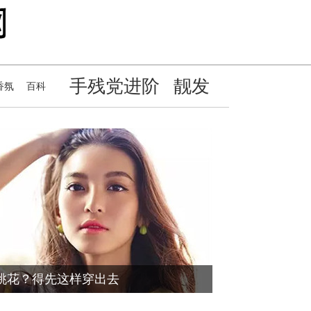
手残党进阶
靓发
香氛
百科
桃花？得先这样穿出去
口红？气场唇妆