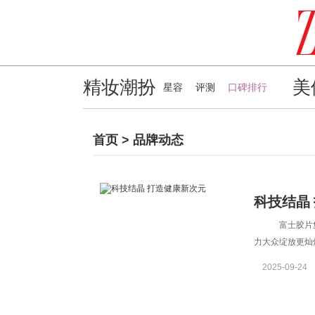
精妆潮扮
美
星容
评测
口碑排行
首页
>
品牌动态
科技结晶
富士胶片集
力大众绽放更灿
在上海西岸地
2025-09-24