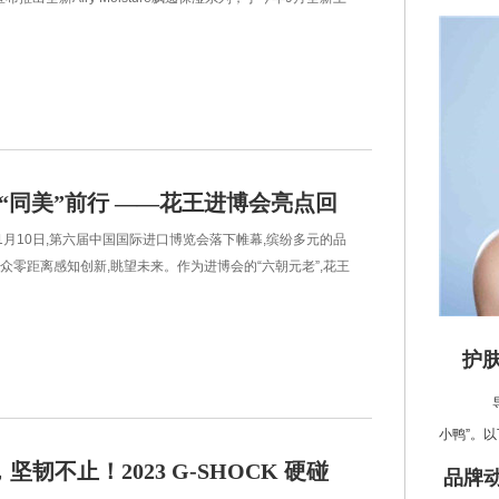
研配方，专为亚洲人发质设计，带来轻盈丝滑的护发体
OCC
 “同美”前行 ——花王进博会亮点回
11月10日,第六届中国国际进口博览会落下帷幕,缤纷多元的品
众零距离感知创新,眺望未来。作为进博会的“六朝元老”,花王
落幕,其
护
导语
小鸭”。以
女”。而如
坚韧不止！2023 G-SHOCK 硬碰
品牌
面小雍为