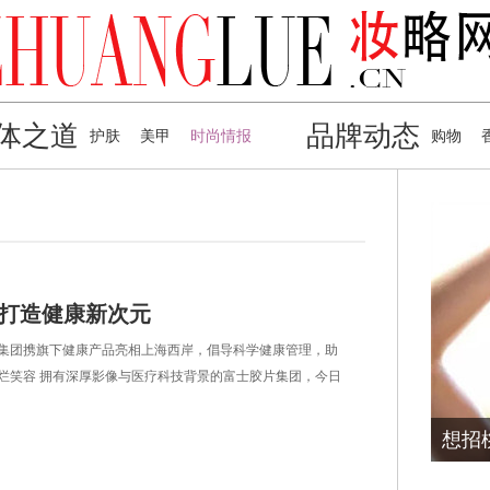
体之道
品牌动态
护肤
美甲
时尚情报
购物
 打造健康新次元
团携旗下健康产品亮相上海西岸，倡导科学健康管理，助
烂笑容 拥有深厚影像与医疗科技背景的富士胶片集团，今日
区隆重举办了富士保健品全新
夏天就要清凉舒爽 海洋色指彩才对
想招
味!